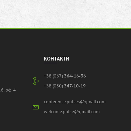
КОНТАКТИ
+38 (067)
364-16-36
+38 (050)
347-10-19
6, оф. 4
conference.pulses@gmail.com
welcome.pulse@gmail.com