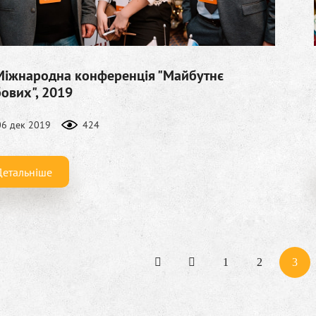
Міжнародна конференція "Майбутнє
ових", 2019
06 дек 2019
424
Детальніше
1
2
3