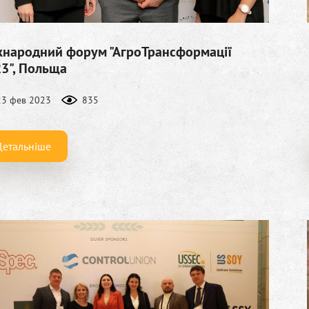
народний форум "АгроТрансформації
3", Польща
23 фев 2023
835
Детальніше