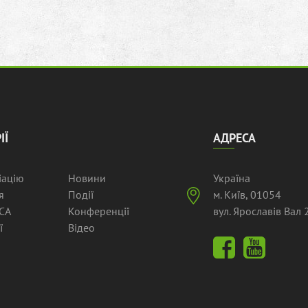
ІЇ
АДРЕСА
іацію
Новини
Україна
я
Події
м. Київ, 01054
СА
Конференції
вул. Ярославів Вал 2
ї
Відео