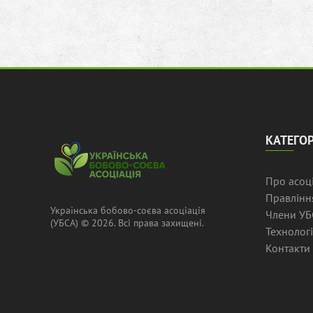
КАТЕГОР
Про асоц
Правлінн
Українська бобово-соєва асоціація
Члени УБ
(УБСА) © 2026. Всі права захищені.
Технологі
Контакти