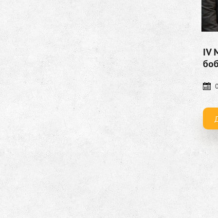
IV 
боб