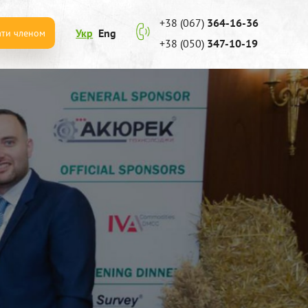
+38 (067)
364-16-36
Укр
Eng
ати членом
+38 (050)
347-10-19