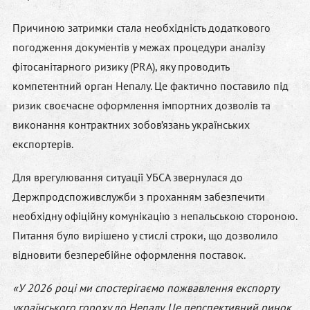
Причиною затримки стала необхідність додаткового
погодження документів у межах процедури аналізу
фітосанітарного ризику (PRA), яку проводить
компетентний орган Непалу. Це фактично поставило під
ризик своєчасне оформлення імпортних дозволів та
виконання контрактних зобов’язань українських
експортерів.
Для врегулювання ситуації УБСА звернулася до
Держпродспоживслужби з проханням забезпечити
необхідну офіційну комунікацію з непальською стороною.
Питання було вирішено у стислі строки, що дозволило
відновити безперебійне оформлення поставок.
«У 2026 році ми спостерігаємо пожвавлення експорту
українського гороху до Непалу. Це перспективний ринок,