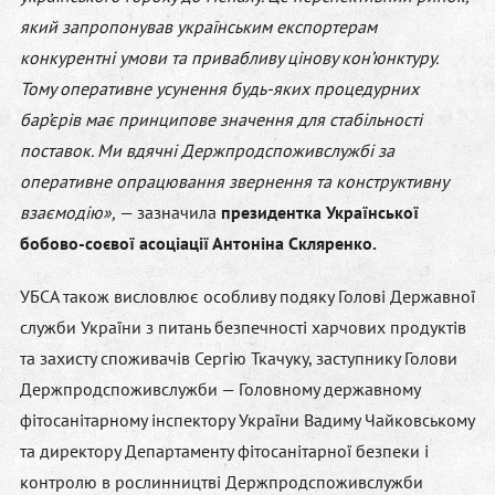
який запропонував українським експортерам
конкурентні умови та привабливу цінову кон’юнктуру.
Тому оперативне усунення будь-яких процедурних
бар’єрів має принципове значення для стабільності
поставок. Ми вдячні Держпродспоживслужбі за
оперативне опрацювання звернення та конструктивну
взаємодію»,
— зазначила
президентка Української
бобово-соєвої асоціації Антоніна Скляренко.
УБСА також висловлює особливу подяку Голові Державної
служби України з питань безпечності харчових продуктів
та захисту споживачів Сергію Ткачуку, заступнику Голови
Держпродспоживслужби — Головному державному
фітосанітарному інспектору України Вадиму Чайковському
та директору Департаменту фітосанітарної безпеки і
контролю в рослинництві Держпродспоживслужби