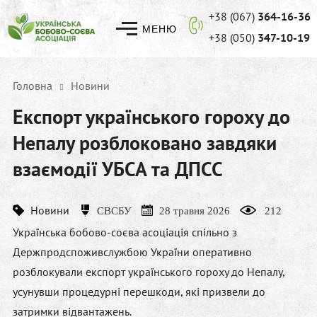
+38 (067)
364-16-36
МЕНЮ
+38 (050)
347-10-19
Головна
Новини
Експорт українського гороху до
Непалу розблоковано завдяки
взаємодії УБСА та ДПСС
Новини
СВСБУ
28 травня 2026
212
Українська бобово-соєва асоціація спільно з
Держпродспоживслужбою України оперативно
розблокували експорт українського гороху до Непалу,
усунувши процедурні перешкоди, які призвели до
затримки відвантажень.