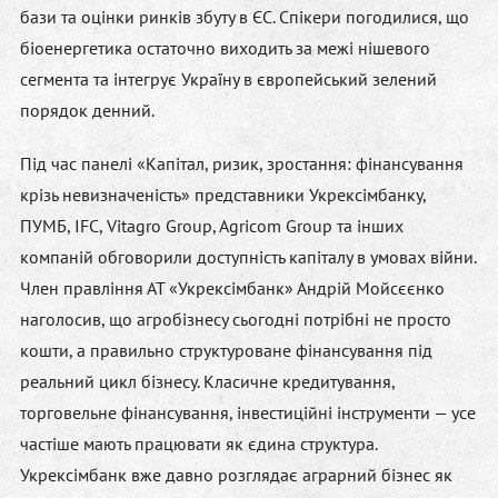
бази та оцінки ринків збуту в ЄС. Спікери погодилися, що
біоенергетика остаточно виходить за межі нішевого
сегмента та інтегрує Україну в європейський зелений
порядок денний.
Під час панелі «Капітал, ризик, зростання: фінансування
крізь невизначеність» представники Укрексімбанку,
ПУМБ, IFC, Vitagro Group, Agricom Group та інших
компаній обговорили доступність капіталу в умовах війни.
Член правління АТ «Укрексімбанк»
Андрій Мойсєєнко
наголосив, що агробізнесу сьогодні потрібні не просто
кошти, а правильно структуроване фінансування під
реальний цикл бізнесу. Класичне кредитування,
торговельне фінансування, інвестиційні інструменти — усе
частіше мають працювати як єдина структура.
Укрексімбанк вже давно розглядає аграрний бізнес як