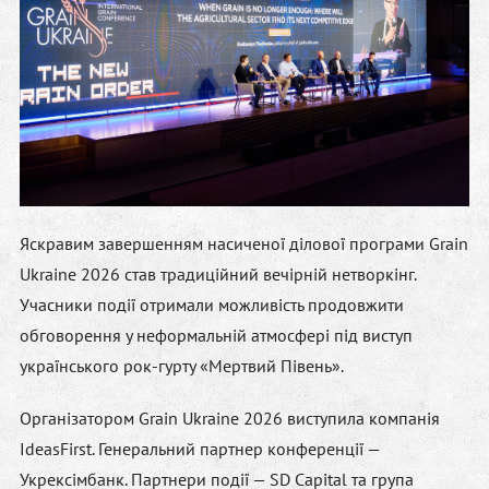
Яскравим завершенням насиченої ділової програми Grain
Ukraine 2026 став традиційний вечірній нетворкінг.
Учасники події отримали можливість продовжити
обговорення у неформальній атмосфері під виступ
українського рок-гурту
«Мертвий Півень»
.
Організатором Grain Ukraine 2026 виступила компанія
IdeasFirst. Генеральний партнер конференції —
Укрексімбанк. Партнери події — SD Capital та група