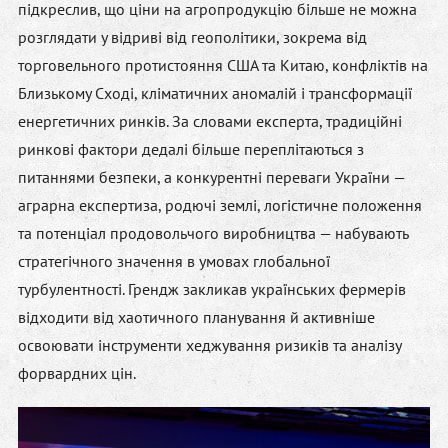
підкреслив, що ціни на агропродукцію більше не можна
розглядати у відриві від геополітики, зокрема від
торговельного протистояння США та Китаю, конфліктів на
Близькому Сході, кліматичних аномалій і трансформації
енергетичних ринків. За словами експерта, традиційні
ринкові фактори дедалі більше переплітаються з
питаннями безпеки, а конкурентні переваги України —
аграрна експертиза, родючі землі, логістичне положення
та потенціал продовольчого виробництва — набувають
стратегічного значення в умовах глобальної
турбулентності. Грендж закликав українських фермерів
відходити від хаотичного планування й активніше
освоювати інструменти хеджування ризиків та аналізу
форвардних цін.