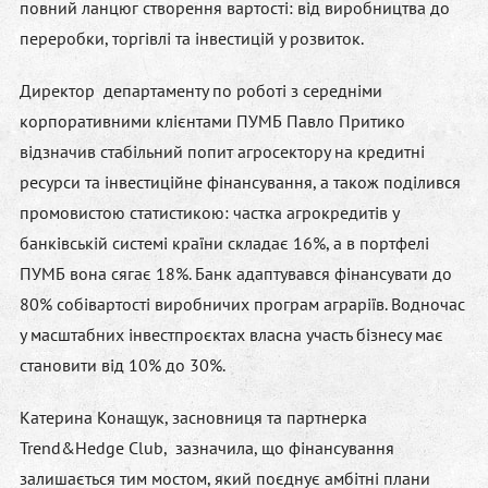
повний ланцюг створення вартості: від виробництва до
переробки, торгівлі та інвестицій у розвиток.
Директор департаменту по роботі з середніми
корпоративними клієнтами ПУМБ
Павло Притико
відзначив стабільний попит агросектору на кредитні
ресурси та інвестиційне фінансування, а також поділився
промовистою статистикою: частка агрокредитів у
банківській системі країни складає 16%, а в портфелі
ПУМБ вона сягає 18%. Банк адаптувався фінансувати до
80% собівартості виробничих програм аграріїв. Водночас
у масштабних інвестпроєктах власна участь бізнесу має
становити від 10% до 30%.
Катерина Конащук
, засновниця та партнерка
Trend&Hedge Club, зазначила, що фінансування
залишається тим мостом, який поєднує амбітні плани