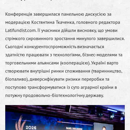
Конференція завершилася панельною дискусією за
модерацією
Костянтина Ткаченка
, головного редактора
Latifundist.com. Її учасники дійшли висновку, що умови
стрімкого сировинного зростання минулого завершилися.
Сьогодні конкурентоспроможність визначається
здатністю працювати з технологіями, бізнес-моделями та
торговельними альянсами (кооперацією). Україні варто
створювати внутрішні ринки споживання (тваринництво,
біопаливо), диверсифікувати ризики переробки та
поступово трансформуватися із суто аграрної країни в
потужну
продовольчо-біотехнологічну державу
.