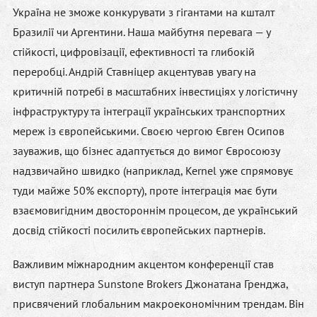
Україна не зможе конкурувати з гігантами на кшталт
Бразилії чи Аргентини. Наша майбутня перевага — у
стійкості, цифровізації, ефективності та глибокій
переробці.
Андрій Ставніцер
акцентував увагу на
критичній потребі в масштабних інвестиціях у логістичну
інфраструктуру та інтеграції українських транспортних
мереж із європейськими. Своєю чергою
Євген Осипов
зауважив, що бізнес адаптується до вимог Євросоюзу
надзвичайно швидко (наприклад, Kernel уже спрямовує
туди майже 50% експорту), проте інтеграція має бути
взаємовигідним двостороннім процесом, де український
досвід стійкості посилить європейських партнерів.
Важливим міжнародним акцентом конференції став
виступ партнера Sunstone Brokers
Джонатана Гренджа
,
присвячений глобальним макроекономічним трендам. Він