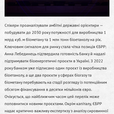
Спікери проаналізували амбітні державні орієнтири —
побудувати до 2030 року потужності для виробництва 1
млрд куб. м біометану та 1 млн тонн біоетанолу на рік.
Ключовим сигналом для ринку стала чітка позиція ЄБРР:
Анна Лебединець
підтвердила готовність банку й надалі
підтримувати біоенергетичні проєкти в Україні. З 2022
року банком уже підписано один проєкт із виробництва
біоетанолу, а ще два проєкти у сферах біогазу та
біометану перебувають на стадії розгляду із потенційним
обсягом фінансування в десятки мільйонів євро.
Очікується, що найближчим часом цей перелік може
поповнитися новими проєктами. Окрім капіталу, ЄБРР
надає критично важливу експертизу з аналізу сировинної