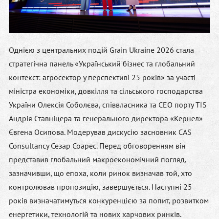
Однією з центральних подій Grain Ukraine 2026 стала
стратегічна панель «Український бізнес та глобальний
контекст: агросектор у перспективі 25 років»
за участі
міністра економіки, довкілля та сільського господарства
України
Олексія Соболєва
, співвласника та CEO порту TIS
Андрія Ставніцера
та генерального директора «Кернел»
Євгена Осипова
. Модерував дискусію засновник CAS
Consultancy
Сезар Соарес
. Перед обговоренням він
представив глобальний макроекономічний погляд,
зазначивши, що епоха, коли ринок визначав той, хто
контролював пропозицію, завершується. Наступні 25
років визначатимуться конкуренцією за попит, розвитком
енергетики, технологій та нових харчових ринків.