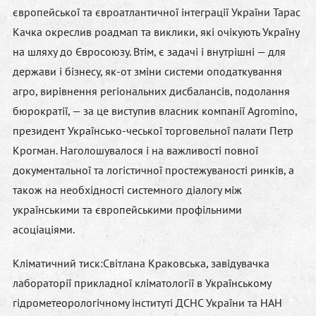
європейської та євроатлантичної інтеграції України
Тарас
Качка
окреслив роадмап та виклики, які очікують Україну
на шляху до Євросоюзу. Втім, є задачі і внутрішні — для
держави і бізнесу, як-от зміни системи оподаткування
агро, вирівнення регіональних дисбалансів, подолання
бюрократії, — за це виступив власник компанії Agromino,
президент Українсько-чеської торговельної палати
Петр
Крогман
. Наголошувалося і на важливості повної
документальної та логістичної простежуваності ринків, а
також на необхідності системного діалогу між
українськими та європейськими профільними
асоціаціями.
Кліматичний тиск:
Світлана Краковська
, завідувачка
лабораторії прикладної кліматології в Українському
гідрометеорологічному інституті ДСНС України та НАН