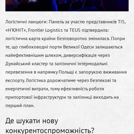
Логістичні ланцюги:
Панель за участю представників TIS,
«Н'ЮНІТ», Frontier Logistics та TEUS підтвердила:
логістична карта країни безповоротно змінилася. Попри
те, що глибоководні порти Великої Одеси залишаються
найефективнішим шляхом, диверсифікація через
Дунайський кластер та залізничні інтермодальні
перевезення в напрямку Польщі є запорукою виживання
експорту. Логістика дорожчатиме через безпекові та
енергетичні витрати, тому ефективність роботи
припортової інфраструктури та залізниці виходить на
перший план.
Де шукати нову
конкурентоспроможність?