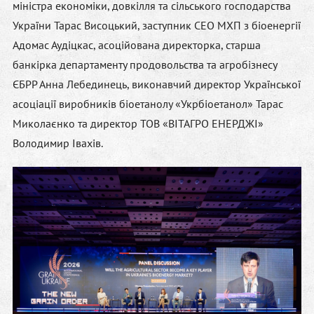
міністра економіки, довкілля та сільського господарства
України
Тарас Висоцький
, заступник СЕО МХП з біоенергії
Адомас Аудіцкас
, асоційована директорка, старша
банкірка департаменту продовольства та агробізнесу
ЄБРР
Анна Лебединець
, виконавчий директор Української
асоціації виробників біоетанолу «Укрбіоетанол»
Тарас
Миколаєнко
та директор ТОВ «ВІТАГРО ЕНЕРДЖІ»
Володимир Івахів
.