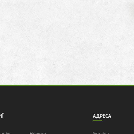
ІЇ
АДРЕСА
іацію
Новини
Україна