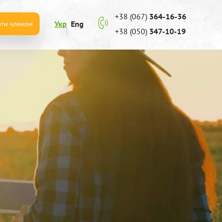
+38 (067)
364-16-36
Укр
Eng
ати членом
+38 (050)
347-10-19